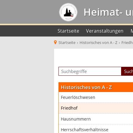
Heimat- u
Startseite
Veranstaltungen
Startseite
›
Historisches von A - Z
›
Friedh
Historisches von A - Z
Feuerlöschwesen
Friedhof
Hausnummern
Herrschaftsverhältnisse