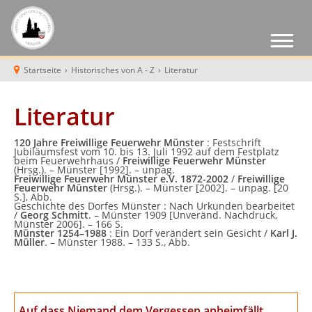
Startseite
›
Historisches von A - Z
›
Literatur
Literatur
120 Jahre Freiwillige Feuerwehr Münster
: Festschrift
Jubiläumsfest vom 10. bis 13. Juli 1992 auf dem Festplatz
beim Feuerwehrhaus /
Freiwillige Feuerwehr Münster
(Hrsg.). – Münster [1992]. – unpag.
Freiwillige Feuerwehr Münster e.V. 1872-2002
/
Freiwillige
Feuerwehr Münster
(Hrsg.). – Münster [2002]. – unpag. [20
S.], Abb.
Geschichte des Dorfes Münster : Nach Urkunden bearbeitet
/
Georg Schmitt
. – Münster 1909 [Unveränd. Nachdruck,
Münster 2006]. – 166 S.
Münster 1254–1988
: Ein Dorf verändert sein Gesicht /
Karl J.
Müller
. – Münster 1988. – 133 S., Abb.
Auf dass Niemand dem Vergessen anheimfällt