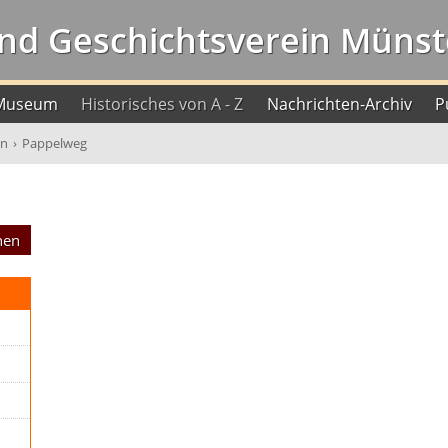
nd Geschichtsverein Münste
Museum
Historisches von A - Z
Nachrichten-Archiv
P
en
›
Pappelweg