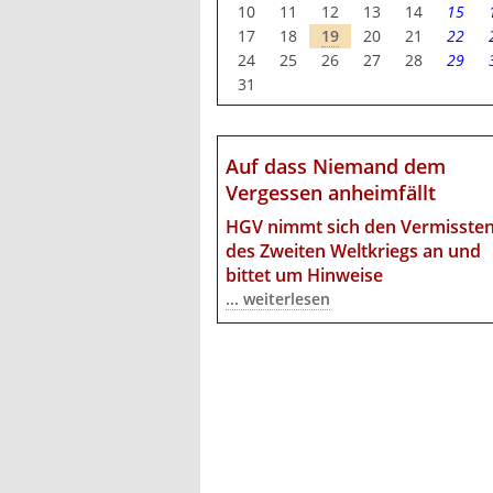
10
11
12
13
14
15
17
18
19
20
21
22
24
25
26
27
28
29
31
Auf dass Niemand dem
Vergessen anheimfällt
HGV nimmt sich den Vermisste
des Zweiten Weltkriegs an
und
bittet um Hinweise
... weiterlesen