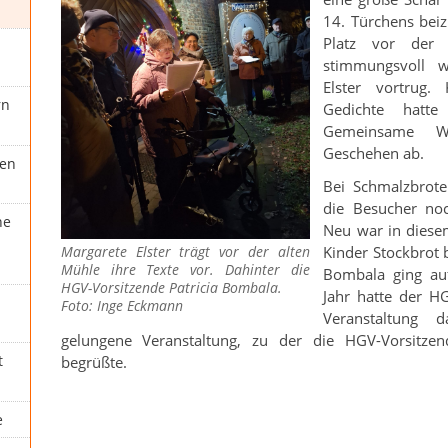
14. Türchens bei
Platz vor der 
stimmungsvoll w
Elster vortrug.
rn
Gedichte hatte 
Gemeinsame We
Geschehen ab.
hen
Bei Schmalzbrot
die Besucher no
he
Neu war in diese
Kinder Stockbrot 
Margarete Elster trägt vor der alten
Mühle ihre Texte vor. Dahinter die
Bombala ging auf
HGV-Vorsitzende Patricia Bombala.
Jahr hatte der HG
Foto: Inge Eckmann
Veranstaltung 
gelungene Veranstaltung, zu der die HGV-Vorsitzen
t
begrüßte.
e