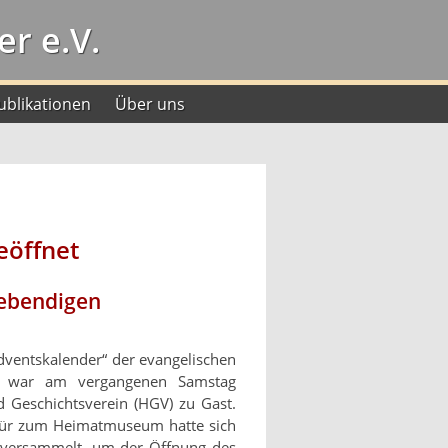
r e.V.
ublikationen
Über uns
eöffnet
Lebendigen
dventskalender“ der evangelischen
e war am vergangenen Samstag
 Geschichtsverein (HGV) zu Gast.
tür zum Heimatmuseum hatte sich
 versammelt, um der Öffnung des