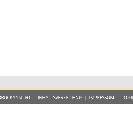
DRUCKANSICHT
|
INHALTSVERZEICHNIS
|
IMPRESSUM
|
LOGI
2026 Heimat- und Geschichtsverein Münster e.V.
Powered by CMSimple_XH
·
Template by fhs
- modified by epw