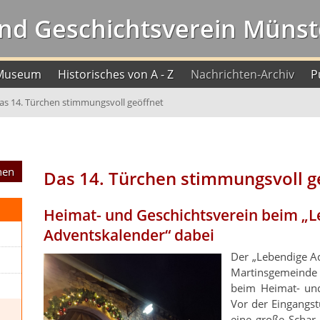
nd Geschichtsverein Münste
Museum
Historisches von A - Z
Nachrichten-Archiv
P
as 14. Türchen stimmungsvoll geöffnet
Das 14. Türchen stimmungsvoll g
Heimat- und Geschichtsverein beim „
Adventskalender“ dabei
Der „Lebendige A
Martinsgemeind
beim Heimat- und
Vor der Eingangs
eine große Schar