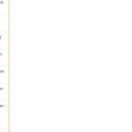
20.
g
en
rer
er
er -