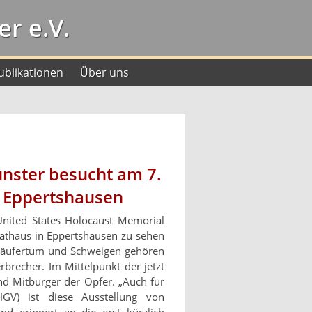
r e.V.
ublikationen
Über uns
nster besucht am 7.
n Eppertshausen
United States Holocaust Memorial
athaus in Eppertshausen zu sehen
itläufertum und Schweigen gehören
brecher. Im Mittelpunkt der jetzt
nd Mitbürger der Opfer. „Auch für
GV) ist diese Ausstellung von
nd erinnert an die erst kürzlich