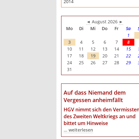
2014
◄
August 2026
►
Mo
Di
Mi
Do
Fr
Sa
1
3
4
5
6
7
8
10
11
12
13
14
15
17
18
19
20
21
22
24
25
26
27
28
29
31
Auf dass Niemand dem
Vergessen anheimfällt
HGV nimmt sich den Vermisste
des Zweiten Weltkriegs an
und
bittet um Hinweise
... weiterlesen