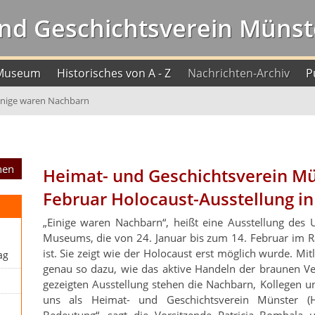
nd Geschichtsverein Münste
Museum
Historisches von A - Z
Nachrichten-Archiv
P
inige waren Nachbarn
Heimat- und Geschichtsverein Mü
Februar Holocaust-Ausstellung i
„Einige waren Nachbarn“, heißt eine Ausstellung des 
Museums, die von 24. Januar bis zum 14. Februar im R
ist. Sie zeigt wie der Holocaust erst möglich wurde. M
ag
genau so dazu, wie das aktive Handeln der braunen Ver
gezeigten Ausstellung stehen die Nachbarn, Kollegen u
uns als Heimat- und Geschichtsverein Münster (H
Bedeutung“, sagt die Vorsitzende Patricia Bombala u