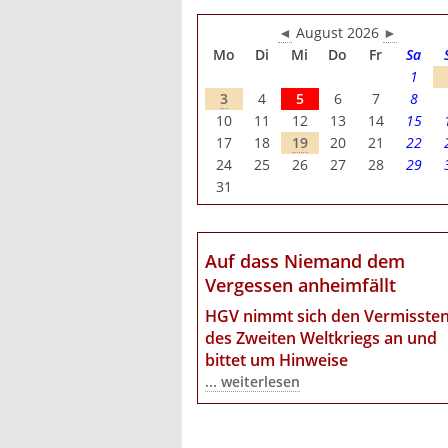
◄
August 2026
►
Mo
Di
Mi
Do
Fr
Sa
1
3
4
5
6
7
8
10
11
12
13
14
15
17
18
19
20
21
22
24
25
26
27
28
29
31
Auf dass Niemand dem
Vergessen anheimfällt
HGV nimmt sich den Vermisste
des Zweiten Weltkriegs an
und
bittet um Hinweise
... weiterlesen