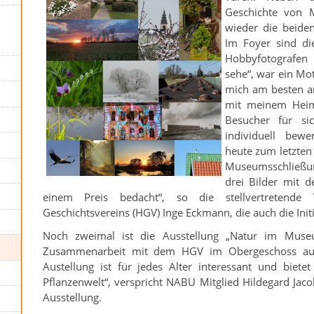
Geschichte von 
wieder die beide
Im Foyer sind d
Hobbyfotografen 
sehe“, war ein Mot
mich am besten a
mit meinem Heima
Besucher für si
individuell bewe
heute zum letzten
Museumsschließu
drei Bilder mit 
einem Preis bedacht“, so die stellvertretende
Geschichtsvereins (HGV) Inge Eckmann, die auch die Initi
Noch zweimal ist die Ausstellung „Natur im Mus
Zusammenarbeit mit dem HGV im Obergeschoss aufg
Austellung ist für jedes Alter interessant und biete
Pflanzenwelt“, verspricht NABU Mitglied Hildegard Jaco
Ausstellung.