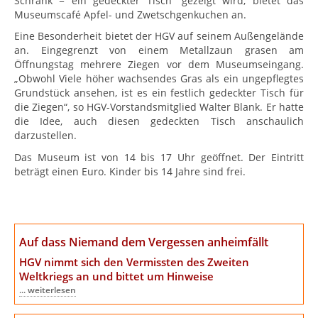
Schrank = ein gedeckter Tisch“ gezeigt wird, bietet das
Museumscafé Apfel- und Zwetschgenkuchen an.
Eine Besonderheit bietet der HGV auf seinem Außengelände
an. Eingegrenzt von einem Metallzaun grasen am
Öffnungstag mehrere Ziegen vor dem Museumseingang.
„Obwohl Viele höher wachsendes Gras als ein ungepflegtes
Grundstück ansehen, ist es ein festlich gedeckter Tisch für
die Ziegen“, so HGV-Vorstandsmitglied Walter Blank. Er hatte
die Idee, auch diesen gedeckten Tisch anschaulich
darzustellen.
Das Museum ist von 14 bis 17 Uhr geöffnet. Der Eintritt
beträgt einen Euro. Kinder bis 14 Jahre sind frei.
Auf dass Niemand dem Vergessen anheimfällt
HGV nimmt sich den Vermissten des Zweiten
Weltkriegs an
und bittet um Hinweise
... weiterlesen